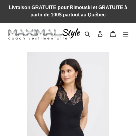
Passer
Livraison GRATUITE pour Rimouski et GRATUITE à
au
partir de 100$ partout au Québec
contenu
Rechercher
Se connecter
Panier