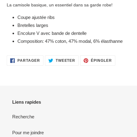
d'un
La camisole basique, un essentiel dans sa garde robe!
produit
à
Coupe ajustée ribs
votre
Bretelles larges
panier
Encolure V avec bande de dentelle
Composition: 47% coton, 47% modal, 6% élasthanne
PARTAGER
TWEETER
ÉPINGLER
PARTAGER
TWEETER
ÉPINGLER
SUR
SUR
SUR
FACEBOOK
TWITTER
PINTEREST
Liens rapides
Recherche
Pour me joindre