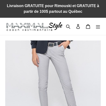
Passer
Livraison GRATUITE pour Rimouski et GRATUITE à
au
partir de 100$ partout au Québec
contenu
Rechercher
Se connecter
Panier