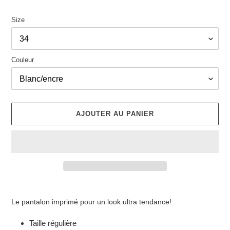
Size
Couleur
AJOUTER AU PANIER
Ajout
d'un
Le pantalon imprimé pour un look ultra tendance!
produit
à
Taille régulière
votre