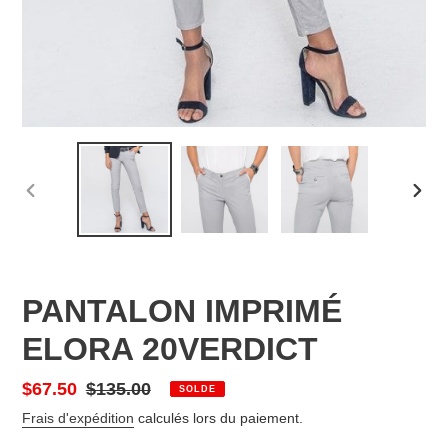
DIAPOSITIVE
DIAP
PRÉCÉDENTE
SUIV
PANTALON IMPRIMÉ
ELORA 20VERDICT
Prix
$67.50
Prix
$135.00
SOLDE
réduit
normal
Frais d'expédition
calculés lors du paiement.