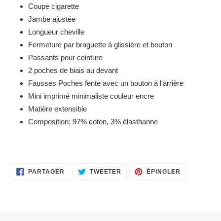
Coupe cigarette
panier
Jambe ajustée
Longueur cheville
Fermeture par braguette à glissière et bouton
Passants pour ceinture
2 poches de biais au devant
Fausses Poches fente avec un bouton à l'arrière
Mini imprimé minimaliste couleur encre
Matière extensible
Composition: 97% coton, 3% élasthanne
PARTAGER
TWEETER
ÉPINGLER
PARTAGER
TWEETER
ÉPINGLER
SUR
SUR
SUR
FACEBOOK
TWITTER
PINTEREST