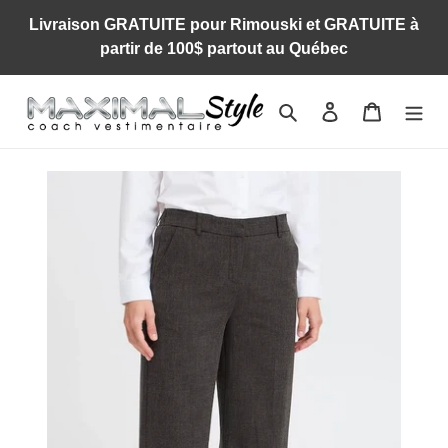
Passer
Livraison GRATUITE pour Rimouski et GRATUITE à
au
partir de 100$ partout au Québec
contenu
Rechercher
Se connecter
Panier