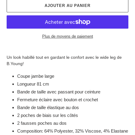
AJOUTER AU PANIER
Plus de moyens de paiement
Ajout
d'un
Un look habillé tout en gardant le confort avec le wide leg de
produit
B.Young!
à
votre
Coupe jambe large
panier
Longueur 81 cm
Bande de taille avec passant pour ceinture
Fermeture éclaire avec bouton et crochet
Bande de taille élastique au dos
2 poches de biais sur les côtés
2 fausses poches au dos
Composition:
64% Polyester, 32% Viscose, 4% Elastane