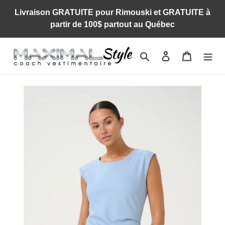
Passer
Livraison GRATUITE pour Rimouski et GRATUITE à
au
partir de 100$ partout au Québec
contenu
Rechercher
Se connecter
Panier