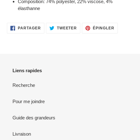
Composition: 74% polyester, 22% viscose, 4%
élasthanne
PARTAGER
TWEETER
ÉPINGLER
PARTAGER
TWEETER
ÉPINGLER
SUR
SUR
SUR
FACEBOOK
TWITTER
PINTEREST
Liens rapides
Recherche
Pour me joindre
Guide des grandeurs
Livraison