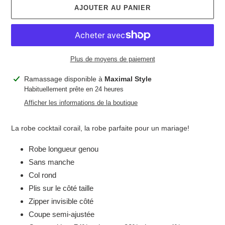
AJOUTER AU PANIER
Plus de moyens de paiement
Ajout
Ramassage disponible à
Maximal Style
d'un
Habituellement prête en 24 heures
produit
Afficher les informations de la boutique
à
votre
La robe cocktail corail, la robe parfaite pour un mariage!
panier
Robe longueur genou
Sans manche
Col rond
Plis sur le côté taille
Zipper invisible côté
Coupe semi-ajustée