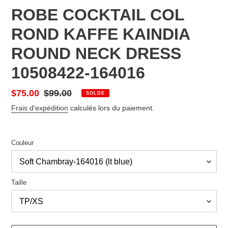
ROBE COCKTAIL COL
ROND KAFFE KAINDIA
ROUND NECK DRESS
10508422-164016
Prix
$75.00
Prix
$99.00
SOLDE
réduit
normal
Frais d'expédition
calculés lors du paiement.
Couleur
Taille