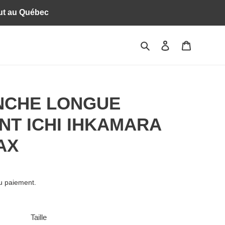
ut au Québec
Rechercher
Se connecter
Panier
NCHE LONGUE
NT ICHI IHKAMARA
AX
du paiement.
Taille