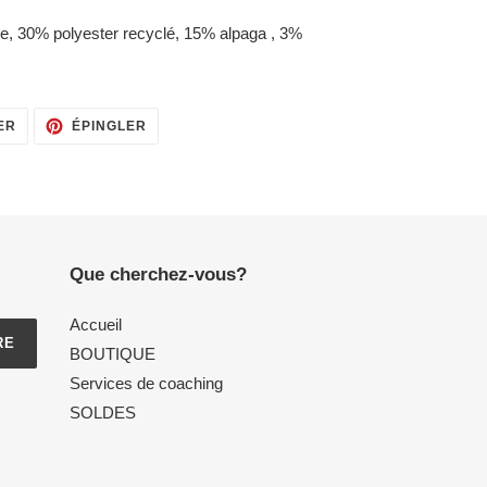
e, 30% polyester recyclé, 15% alpaga , 3%
TWEETER
ÉPINGLER
ER
ÉPINGLER
SUR
SUR
TWITTER
PINTEREST
Que cherchez-vous?
Accueil
RE
BOUTIQUE
Services de coaching
SOLDES