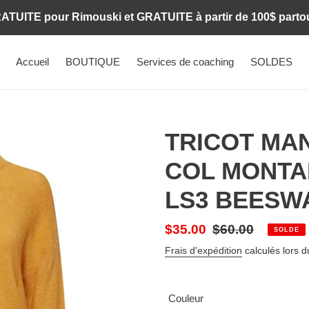
RATUITE pour Rimouski et GRATUITE à partir de 100$ parto
Accueil
BOUTIQUE
Services de coaching
SOLDES
TRICOT MA
COL MONTA
LS3 BEESW
Prix
$35.00
Prix
$60.00
SOLDE
réduit
normal
Frais d'expédition
calculés lors 
Couleur