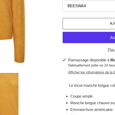
AJ
Plus
Ajout
Ramassage disponible à
Ma
d'un
Habituellement prête en 24 heu
produit
Afficher les informations de la 
à
votre
Le tricot manche longue col
panier
Coupe ample
Manche longue chauve-so
Emmanchure américaine