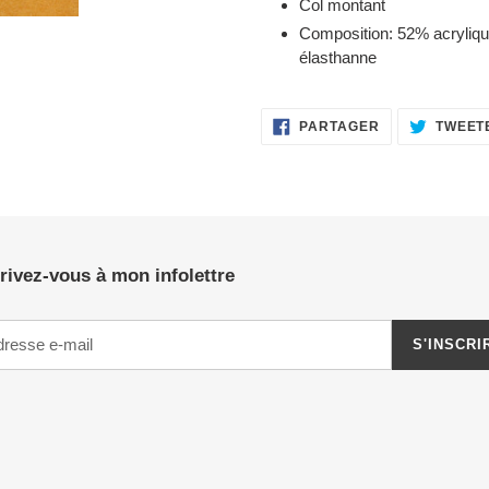
Col montant
Composition: 52% acryliqu
élasthanne
PARTAGER
PARTAGER
TWEET
SUR
FACEBOOK
rivez-vous à mon infolettre
S'INSCRI